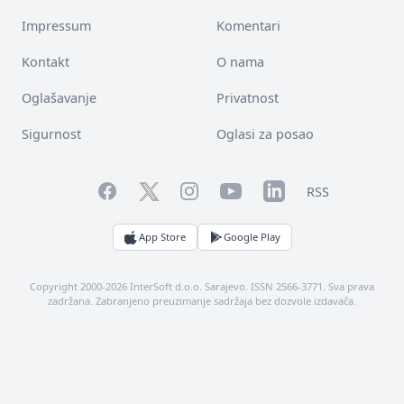
Impressum
Komentari
Kontakt
O nama
Oglašavanje
Privatnost
Sigurnost
Oglasi za posao
Facebook
YouTube
LinkedIn
Twitter
Instagram
RSS
App Store
Google Play
Copyright 2000-2026 InterSoft d.o.o. Sarajevo. ISSN 2566-3771. Sva prava
zadržana. Zabranjeno preuzimanje sadržaja bez dozvole izdavača.