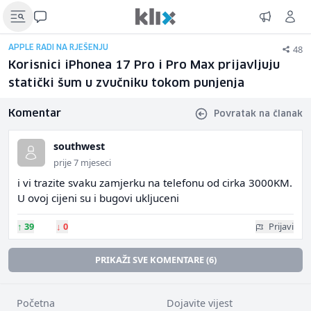
48
APPLE RADI NA RJEŠENJU
Korisnici iPhonea 17 Pro i Pro Max prijavljuju
statički šum u zvučniku tokom punjenja
Komentar
Povratak na članak
southwest
prije 7 mjeseci
i vi trazite svaku zamjerku na telefonu od cirka 3000KM.
U ovoj cijeni su i bugovi ukljuceni
↑
39
↓
0
Prijavi
PRIKAŽI SVE KOMENTARE (6)
Početna
Dojavite vijest