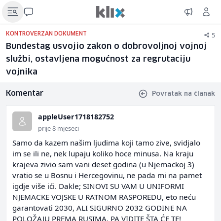
5
KONTROVERZAN DOKUMENT
Bundestag usvojio zakon o dobrovoljnoj vojnoj
službi, ostavljena mogućnost za regrutaciju
vojnika
Komentar
Povratak na članak
appleUser1718182752
prije 8 mjeseci
Samo da kazem našim ljudima koji tamo zive, svidjalo
im se ili ne, nek lupaju koliko hoce minusa. Na kraju
krajeva zivio sam vani deset godina (u Njemackoj 3)
vratio se u Bosnu i Hercegovinu, ne pada mi na pamet
igdje više ići. Dakle; SINOVI SU VAM U UNIFORMI
NJEMACKE VOJSKE U RATNOM RASPOREDU, eto neću
garantovati 2030, ALI SIGURNO 2032 GODINE NA
POLOŽAJU PREMA RUSIMA. PA VIDITE ŠTA ĆE TE!