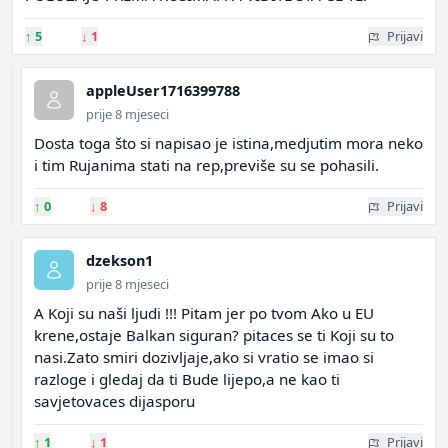
↑
5
↓
1
Prijavi
appleUser1716399788
prije 8 mjeseci
Dosta toga što si napisao je istina,medjutim mora neko
i tim Rujanima stati na rep,previše su se pohasili.
↑
0
↓
8
Prijavi
dzekson1
prije 8 mjeseci
A Koji su naši ljudi !!! Pitam jer po tvom Ako u EU
krene,ostaje Balkan siguran? pitaces se ti Koji su to
nasi.Zato smiri dozivljaje,ako si vratio se imao si
razloge i gledaj da ti Bude lijepo,a ne kao ti
savjetovaces dijasporu
↑
1
↓
1
Prijavi