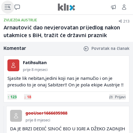
213
ZVIJEZDA AUSTRIJE
Arnautović dao nevjerovatan prijedlog nakon
utakmice s BiH, tražit će državni praznik
Komentar
Povratak na članak
Fatihsultan
prije 8 mjeseci
Sjasite lik nebitan,jedini koji nas je namučio i on je
presudio to je onaj Sabitzer!! On je pola ekipe Austrije !!
↑
123
↓
18
Prijavi
gooUser1666695988
prije 8 mjeseci
DA JE BRZI DEDIĆ SINOĆ BIO U IGRI A DŽEKO ZADNJIH