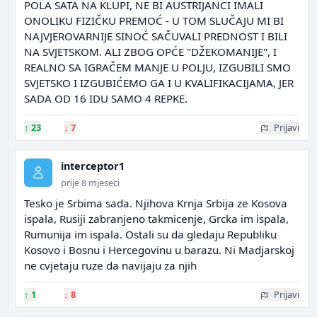
POLA SATA NA KLUPI, NE BI AUSTRIJANCI IMALI
ONOLIKU FIZIČKU PREMOĆ - U TOM SLUČAJU MI BI
NAJVJEROVARNIJE SINOĆ SAČUVALI PREDNOST I BILI
NA SVJETSKOM. ALI ZBOG OPĆE "DŽEKOMANIJE", I
REALNO SA IGRAČEM MANJE U POLJU, IZGUBILI SMO
SVJETSKO I IZGUBIĆEMO GA I U KVALIFIKACIJAMA, JER
SADA OD 16 IDU SAMO 4 REPKE.
↑
23
↓
7
Prijavi
interceptor1
prije 8 mjeseci
Tesko je Srbima sada. Njihova Krnja Srbija ze Kosova
ispala, Rusiji zabranjeno takmicenje, Grcka im ispala,
Rumunija im ispala. Ostali su da gledaju Republiku
Kosovo i Bosnu i Hercegovinu u barazu. Ni Madjarskoj
ne cvjetaju ruze da navijaju za njih
↑
1
↓
8
Prijavi