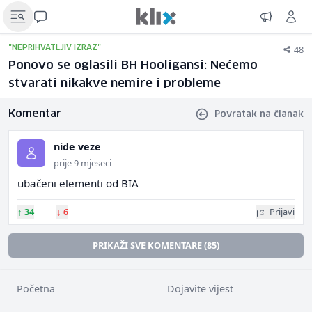
48
"NEPRIHVATLJIV IZRAZ"
Ponovo se oglasili BH Hooligansi: Nećemo
stvarati nikakve nemire i probleme
Komentar
Povratak na članak
nide veze
prije 9 mjeseci
ubačeni elementi od BIA
↑
34
↓
6
Prijavi
PRIKAŽI SVE KOMENTARE (85)
Početna
Dojavite vijest