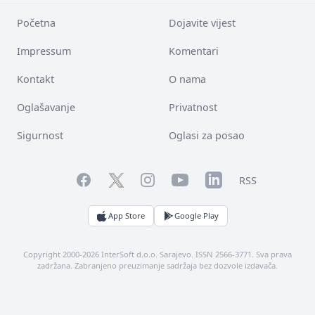
Početna
Dojavite vijest
Impressum
Komentari
Kontakt
O nama
Oglašavanje
Privatnost
Sigurnost
Oglasi za posao
Facebook
YouTube
LinkedIn
Twitter
Instagram
RSS
App Store
Google Play
Copyright 2000-2026 InterSoft d.o.o. Sarajevo. ISSN 2566-3771. Sva prava
zadržana. Zabranjeno preuzimanje sadržaja bez dozvole izdavača.