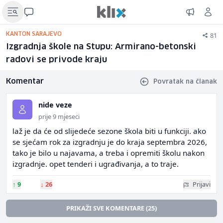
81
KANTON SARAJEVO
Izgradnja škole na Stupu: Armirano-betonski
radovi se privode kraju
Komentar
Povratak na članak
nide veze
prije 9 mjeseci
laž je da će od slijedeće sezone škola biti u funkciji. ako
se sjećam rok za izgradnju je do kraja septembra 2026,
tako je bilo u najavama, a treba i opremiti školu nakon
izgradnje. opet tenderi i ugrađivanja, a to traje.
↑
9
↓
26
Prijavi
PRIKAŽI SVE KOMENTARE (25)