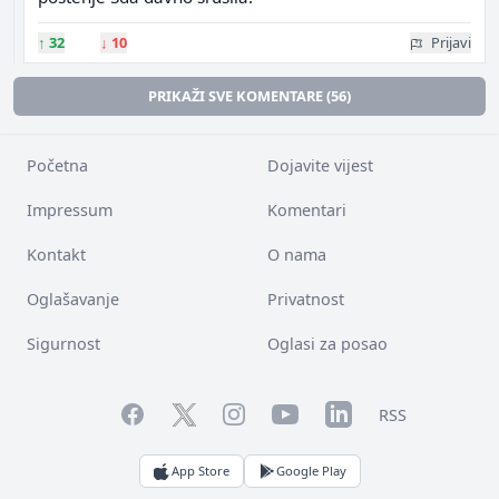
↑
32
↓
10
Prijavi
PRIKAŽI SVE KOMENTARE (56)
Početna
Dojavite vijest
Impressum
Komentari
Kontakt
O nama
Oglašavanje
Privatnost
Sigurnost
Oglasi za posao
Facebook
YouTube
LinkedIn
Twitter
Instagram
RSS
App Store
Google Play