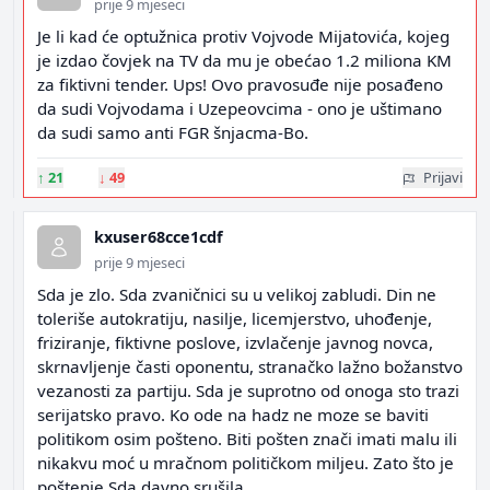
prije 9 mjeseci
Je li kad će optužnica protiv Vojvode Mijatovića, kojeg
je izdao čovjek na TV da mu je obećao 1.2 miliona KM
za fiktivni tender. Ups! Ovo pravosuđe nije posađeno
da sudi Vojvodama i Uzepeovcima - ono je uštimano
da sudi samo anti FGR šnjacma-Bo.
↑
21
↓
49
Prijavi
kxuser68cce1cdf
prije 9 mjeseci
Sda je zlo. Sda zvaničnici su u velikoj zabludi. Din ne
toleriše autokratiju, nasilje, licemjerstvo, uhođenje,
friziranje, fiktivne poslove, izvlačenje javnog novca,
skrnavljenje časti oponentu, stranačko lažno božanstvo
vezanosti za partiju. Sda je suprotno od onoga sto trazi
serijatsko pravo. Ko ode na hadz ne moze se baviti
politikom osim pošteno. Biti pošten znači imati malu ili
nikakvu moć u mračnom političkom miljeu. Zato što je
poštenje Sda davno srušila.