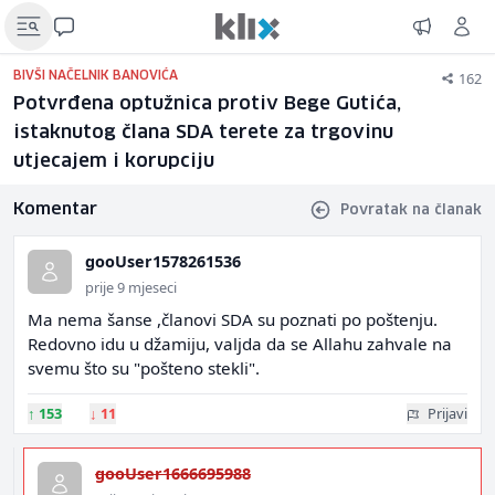
162
BIVŠI NAČELNIK BANOVIĆA
Potvrđena optužnica protiv Bege Gutića,
istaknutog člana SDA terete za trgovinu
utjecajem i korupciju
Komentar
Povratak na članak
gooUser1578261536
prije 9 mjeseci
Ma nema šanse ,članovi SDA su poznati po poštenju.
Redovno idu u džamiju, valjda da se Allahu zahvale na
svemu što su "pošteno stekli".
↑
153
↓
11
Prijavi
gooUser1666695988