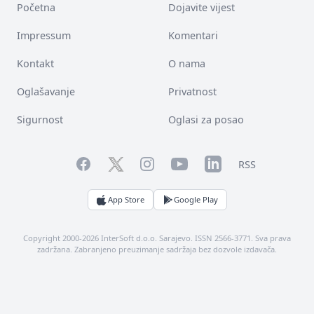
Početna
Dojavite vijest
Impressum
Komentari
Kontakt
O nama
Oglašavanje
Privatnost
Sigurnost
Oglasi za posao
Facebook
YouTube
LinkedIn
Twitter
Instagram
RSS
App Store
Google Play
Copyright 2000-2026 InterSoft d.o.o. Sarajevo. ISSN 2566-3771. Sva prava
zadržana. Zabranjeno preuzimanje sadržaja bez dozvole izdavača.