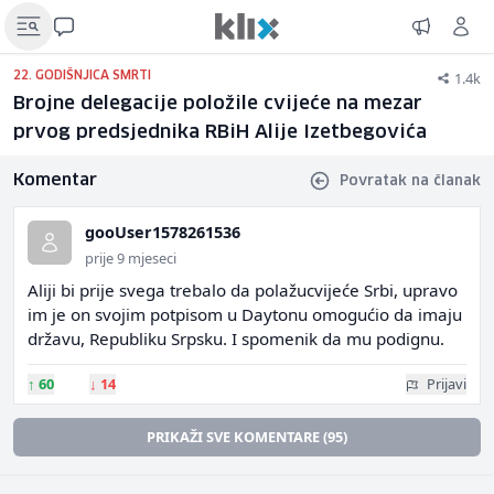
1.4k
22. GODIŠNJICA SMRTI
Brojne delegacije položile cvijeće na mezar
prvog predsjednika RBiH Alije Izetbegovića
Komentar
Povratak na članak
gooUser1578261536
prije 9 mjeseci
Aliji bi prije svega trebalo da polažucvijeće Srbi, upravo
im je on svojim potpisom u Daytonu omogućio da imaju
državu, Republiku Srpsku. I spomenik da mu podignu.
↑
60
↓
14
Prijavi
PRIKAŽI SVE KOMENTARE (95)