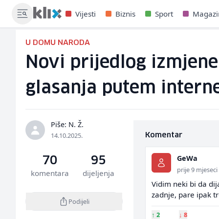
Vijesti
Biznis
Sport
Magazi
U DOMU NARODA
Novi prijedlog izmjene
glasanja putem interne
Piše: N. Ž.
14.10.2025.
Komentar
GeWa
70
95
prije 9 mjeseci
komentara
dijeljenja
Vidim neki bi da dij
zadnje, pare ipak tr
Podijeli
↑
2
↓
8