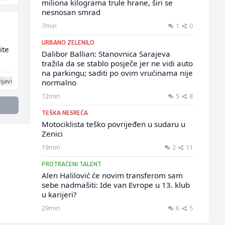
miliona kilograma trule hrane, širi se
nesnosan smrad
7min
1
0
URBANO ZELENILO
ite
Dalibor Ballian: Stanovnica Sarajeva
tražila da se stablo posječe jer ne vidi auto
na parkingu; saditi po ovim vrućinama nije
ijavi
normalno
12min
5
8
TEŠKA NESREĆA
Motociklista teško povrijeđen u sudaru u
Zenici
19min
2
11
PROTRAĆENI TALENT
Alen Halilović će novim transferom sam
sebe nadmašiti: Ide van Evrope u 13. klub
u karijeri?
29min
6
5