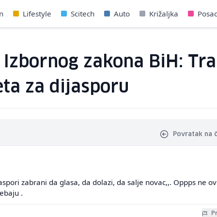
n
Lifestyle
Scitech
Auto
Križaljka
Posa
 Izbornog zakona BiH: Tra
ta za dijasporu
Povratak na 
aspori zabrani da glasa, da dolazi, da salje novac,,. Oppps ne o
ebaju .
Pr