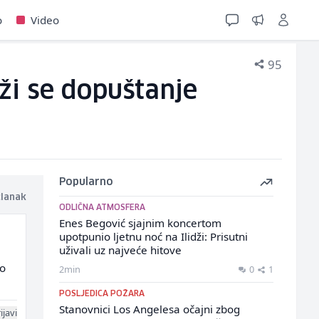
o
Video
95
ži se dopuštanje
Popularno
članak
ODLIČNA ATMOSFERA
Enes Begović sjajnim koncertom
upotpunio ljetnu noć na Ilidži: Prisutni
uživali uz najveće hitove
vo
2min
0
1
POSLJEDICA POŽARA
Stanovnici Los Angelesa očajni zbog
ijavi