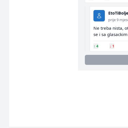
EtoTiBolj
prije 9 mjes
Ne treba nista, ot
se i sa glasackim 
↑
4
↓
1