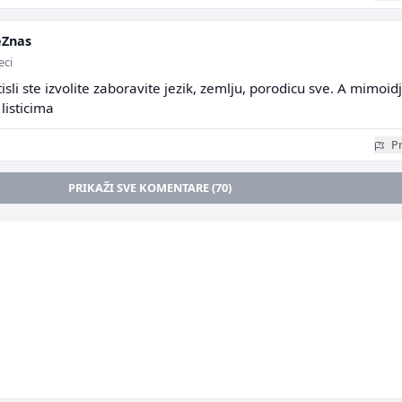
eZnas
eci
isli ste izvolite zaboravite jezik, zemlju, porodicu sve. A mimoidj
listicima
Pr
PRIKAŽI SVE KOMENTARE (70)