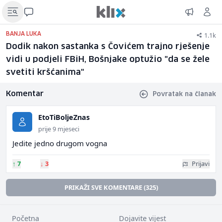
1.1k
BANJA LUKA
Dodik nakon sastanka s Čovićem trajno rješenje
vidi u podjeli FBiH, Bošnjake optužio "da se žele
svetiti kršćanima"
Komentar
Povratak na članak
EtoTiBoljeZnas
prije 9 mjeseci
Jedite jedno drugom vogna
↑
7
↓
3
Prijavi
PRIKAŽI SVE KOMENTARE (325)
Početna
Dojavite vijest