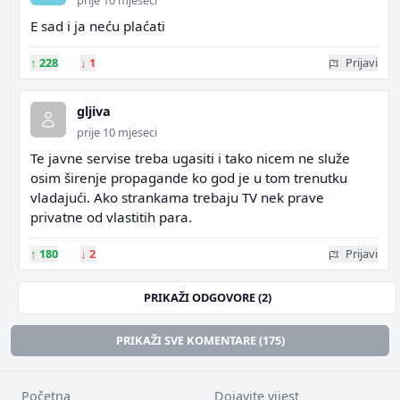
prije 10 mjeseci
E sad i ja neću plaćati
↑
228
↓
1
Prijavi
gljiva
prije 10 mjeseci
Te javne servise treba ugasiti i tako nicem ne služe
osim širenje propagande ko god je u tom trenutku
vladajući. Ako strankama trebaju TV nek prave
privatne od vlastitih para.
↑
180
↓
2
Prijavi
PRIKAŽI ODGOVORE (2)
PRIKAŽI SVE KOMENTARE (175)
Početna
Dojavite vijest