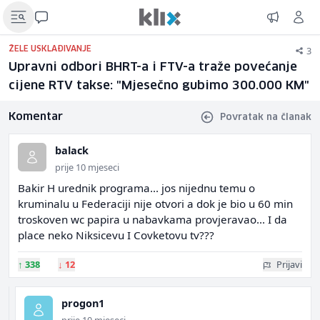
3
ŽELE USKLAĐIVANJE
Upravni odbori BHRT-a i FTV-a traže povećanje
cijene RTV takse: "Mjesečno gubimo 300.000 KM"
Komentar
Povratak na članak
balack
prije 10 mjeseci
Bakir H urednik programa... jos nijednu temu o
kruminalu u Federaciji nije otvori a dok je bio u 60 min
troskoven wc papira u nabavkama provjeravao... I da
place neko Niksicevu I Covketovu tv???
↑
338
↓
12
Prijavi
progon1