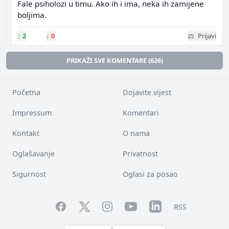
Fale psiholozi u timu. Ako ih i ima, neka ih zamijene
boljima.
↑
2
↓
0
Prijavi
PRIKAŽI SVE KOMENTARE (626)
Početna
Dojavite vijest
Impressum
Komentari
Kontakt
O nama
Oglašavanje
Privatnost
Sigurnost
Oglasi za posao
Facebook
YouTube
LinkedIn
Twitter
Instagram
RSS