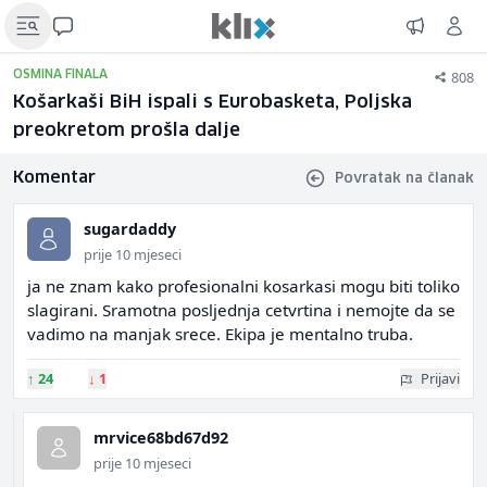
808
OSMINA FINALA
Košarkaši BiH ispali s Eurobasketa, Poljska
preokretom prošla dalje
Komentar
Povratak na članak
sugardaddy
prije 10 mjeseci
ja ne znam kako profesionalni kosarkasi mogu biti toliko
slagirani. Sramotna posljednja cetvrtina i nemojte da se
vadimo na manjak srece. Ekipa je mentalno truba.
↑
24
↓
1
Prijavi
mrvice68bd67d92
prije 10 mjeseci