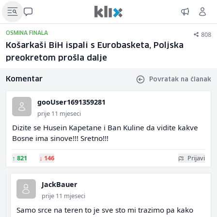
808
OSMINA FINALA
Košarkaši BiH ispali s Eurobasketa, Poljska
preokretom prošla dalje
Komentar
Povratak na članak
gooUser1691359281
prije 11 mjeseci
Dizite se Husein Kapetane i Ban Kuline da vidite kakve
Bosne ima sinove!!! Sretno!!!
↑
821
↓
146
Prijavi
JackBauer
prije 11 mjeseci
Samo srce na teren to je sve sto mi trazimo pa kako