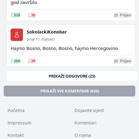
god završilo.
↑
328
↓
30
Prijavi
SokolackiKonobar
prije 11 mjeseci
Hajmo Bosno, Bosno, Bosno, hajmo Hercegovino
↑
206
↓
39
Prijavi
PRIKAŽI ODGOVORE (23)
PRIKAŽI SVE KOMENTARE (626)
Početna
Dojavite vijest
Impressum
Komentari
Kontakt
O nama