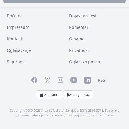
Početna
Dojavite vijest
Impressum
Komentari
Kontakt
O nama
Oglašavanje
Privatnost
Sigurnost
Oglasi za posao
Facebook
YouTube
LinkedIn
Twitter
Instagram
RSS
App Store
Google Play
Copyright 2000-2026 InterSoft d.o.o. Sarajevo. ISSN 2566-3771. Sva prava
zadržana. Zabranjeno preuzimanje sadržaja bez dozvole izdavača.