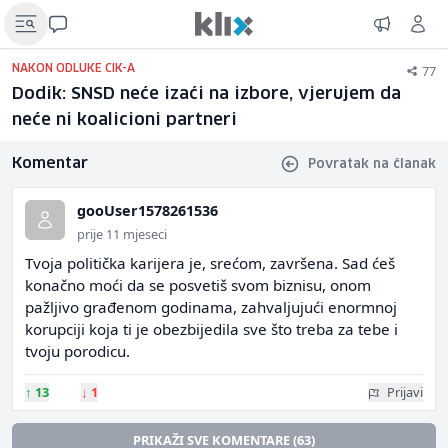
77
NAKON ODLUKE CIK-A
Dodik: SNSD neće izaći na izbore, vjerujem da
neće ni koalicioni partneri
Komentar
Povratak na članak
gooUser1578261536
prije 11 mjeseci
Tvoja politička karijera je, srećom, završena. Sad ćeš
konačno moći da se posvetiš svom biznisu, onom
pažljivo građenom godinama, zahvaljujući enormnoj
korupciji koja ti je obezbijedila sve što treba za tebe i
tvoju porodicu.
↑
13
↓
1
Prijavi
PRIKAŽI SVE KOMENTARE (63)