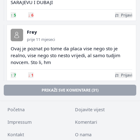
SARAJEVU I DUBAJI
↑
5
↓
6
Prijavi
Frey
prije 11 mjeseci
Ovaj je poznat po tome da placa vise nego sto je
realno, vise nego sto nesto vrijedi, al samo tudjim
novcem. Sto li, hm
↑
7
↓
1
Prijavi
PRIKAŽI SVE KOMENTARE (31)
Početna
Dojavite vijest
Impressum
Komentari
Kontakt
O nama