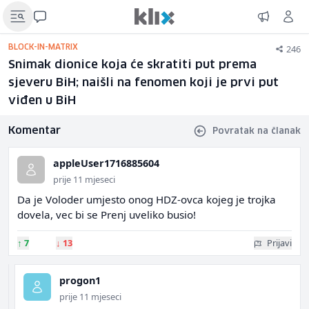
246
BLOCK-IN-MATRIX
Snimak dionice koja će skratiti put prema
sjeveru BiH; naišli na fenomen koji je prvi put
viđen u BiH
Komentar
Povratak na članak
appleUser1716885604
prije 11 mjeseci
Da je Voloder umjesto onog HDZ-ovca kojeg je trojka
dovela, vec bi se Prenj uveliko busio!
↑
7
↓
13
Prijavi
progon1
prije 11 mjeseci