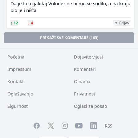
Da je tako jak taj Voloder ne bi mu se sudilo, a na kraju
bio je i ništa
↑
12
↓
4
Prijavi
PRIKAŽI SVE KOMENTARE (163)
Početna
Dojavite vijest
Impressum
Komentari
Kontakt
O nama
Oglašavanje
Privatnost
Sigurnost
Oglasi za posao
Facebook
YouTube
LinkedIn
Twitter
Instagram
RSS