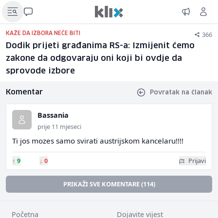
366
KAŽE DA IZBORA NEĆE BITI
Dodik prijeti građanima RS-a: Izmijenit ćemo
zakone da odgovaraju oni koji bi ovdje da
sprovode izbore
Komentar
Povratak na članak
Bassania
prije 11 mjeseci
Ti jos mozes samo svirati austrijskom kancelaru!!!!
↑
9
↓
0
Prijavi
PRIKAŽI SVE KOMENTARE (114)
Početna
Dojavite vijest