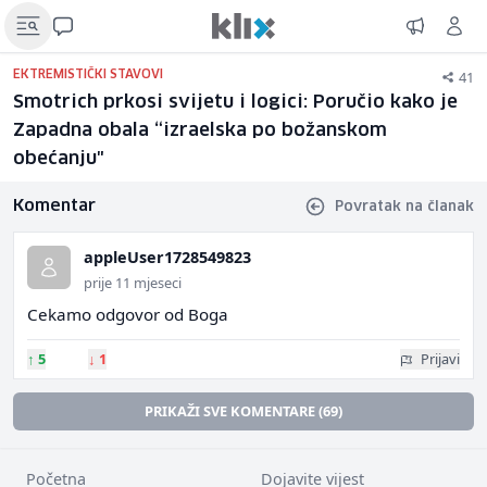
41
EKTREMISTIČKI STAVOVI
Smotrich prkosi svijetu i logici: Poručio kako je
Zapadna obala “izraelska po božanskom
obećanju"
Komentar
Povratak na članak
appleUser1728549823
prije 11 mjeseci
Cekamo odgovor od Boga
↑
5
↓
1
Prijavi
PRIKAŽI SVE KOMENTARE (69)
Početna
Dojavite vijest