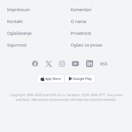
Impressum
Komentari
Kontakt
O nama
Oglašavanje
Privatnost
Sigurnost
Oglasi za posao
Facebook
YouTube
LinkedIn
Twitter
Instagram
RSS
App Store
Google Play
Copyright 2000-2026 InterSoft d.o.o. Sarajevo. ISSN 2566-3771. Sva prava
zadržana. Zabranjeno preuzimanje sadržaja bez dozvole izdavača.