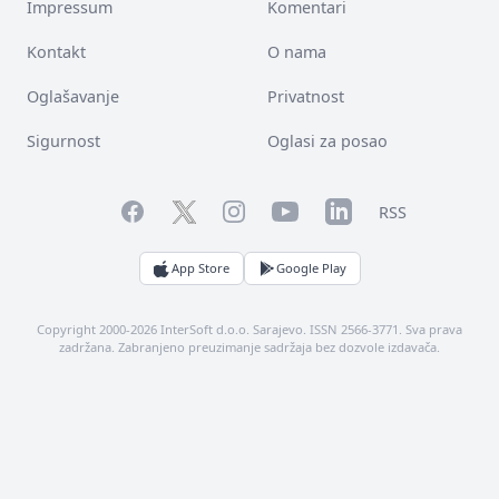
Impressum
Komentari
Kontakt
O nama
Oglašavanje
Privatnost
Sigurnost
Oglasi za posao
Facebook
YouTube
LinkedIn
Twitter
Instagram
RSS
App Store
Google Play
Copyright 2000-2026 InterSoft d.o.o. Sarajevo. ISSN 2566-3771. Sva prava
zadržana. Zabranjeno preuzimanje sadržaja bez dozvole izdavača.