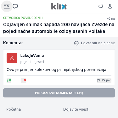
60
ČETVORICA POVRIJEĐENIH
Objavljen snimak napada 200 navijača Zvezde na
pojedinačne automobile ozloglašenih Poljaka
Komentar
Povratak na članak
LakoJeVama
prije 11 mjeseci
Ovo je primjer kolektivnog psihijatrijskog poremećaja
↑
8
↓
0
Prijavi
PRIKAŽI SVE KOMENTARE (31)
Početna
Dojavite vijest