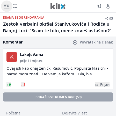
95
DRAMA ZBOG RENOVIRANJA
Žestok verbalni okršaj Stanivukovića i Rodića u
Banjoj Luci: "Sram te bilo, mene zoveš ustašom?"
Komentar
Povratak na članak
LakoJeVama
prije 11 mjeseci
Ovaj isti kao onaj zenički Kasumović. Populista klasični -
narod mora znati... Da vam ja kažem... Bla, bla
↑
9
↓
3
Prijavi
PRIKAŽI SVE KOMENTARE (59)
Početna
Dojavite vijest