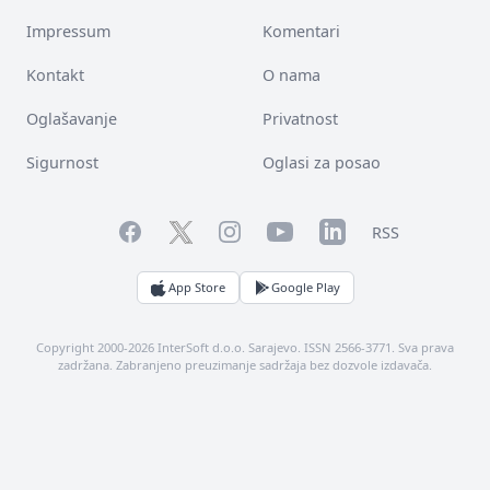
Impressum
Komentari
Kontakt
O nama
Oglašavanje
Privatnost
Sigurnost
Oglasi za posao
Facebook
YouTube
LinkedIn
Twitter
Instagram
RSS
App Store
Google Play
Copyright 2000-2026 InterSoft d.o.o. Sarajevo. ISSN 2566-3771. Sva prava
zadržana. Zabranjeno preuzimanje sadržaja bez dozvole izdavača.