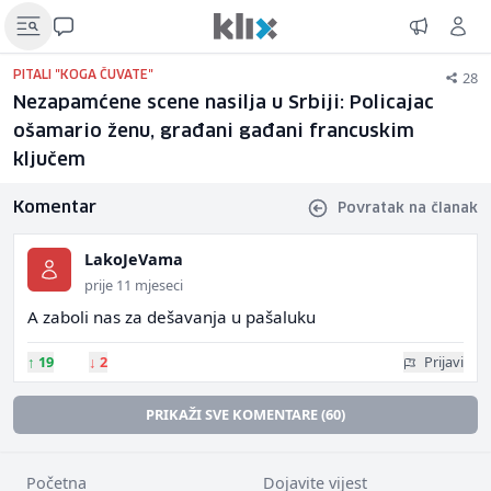
28
PITALI "KOGA ČUVATE"
Nezapamćene scene nasilja u Srbiji: Policajac
ošamario ženu, građani gađani francuskim
ključem
Komentar
Povratak na članak
LakoJeVama
prije 11 mjeseci
A zaboli nas za dešavanja u pašaluku
↑
19
↓
2
Prijavi
PRIKAŽI SVE KOMENTARE (60)
Početna
Dojavite vijest