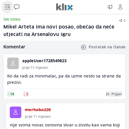
0
ŠIRI VIDIKE
Mikel Arteta ima novi posao, obećao da neće
utjecati na Arsenalovu igru
Komentar
Povratak na članak
appleUser1728549823
prije 11 mjeseci
Ko da radi za minimalac, pa da uzme nesto sa strane da
prezivi.
↑
14
↓
2
Prijavi
merhaba228
prije 11 mjeseci
nije svima novac osnovna stvar u zivotu kao vama koji