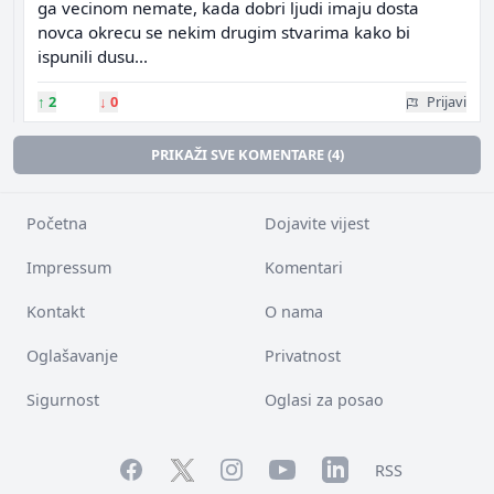
ga vecinom nemate, kada dobri ljudi imaju dosta
novca okrecu se nekim drugim stvarima kako bi
ispunili dusu...
↑
2
↓
0
Prijavi
PRIKAŽI SVE KOMENTARE (4)
Početna
Dojavite vijest
Impressum
Komentari
Kontakt
O nama
Oglašavanje
Privatnost
Sigurnost
Oglasi za posao
Facebook
YouTube
LinkedIn
Twitter
Instagram
RSS