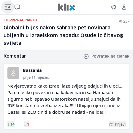
237
IDF PRIZNAO NAPAD
Globalni bijes nakon sahrane pet novinara
ubijenih u izraelskom napadu: Osude iz čitavog
svijeta
Komentar
Povratak na članak
Bassania
prije 11 mjeseci
Nevjerovatno kako Izrael laze svijet gledajuci ih u oci...
Pa da je iko povezan i na kakav nacin sa Hamasom
sigurno nebi spavao u satorskom naselju znajuci da ih
IDF konstantno vreba iz zraka!!!!! Ubijaju rijeci istine iz
Gaze!!!!!!! ZLO ciniti a dobru se nadati - ne ide!!!
↑
14
↓
1
Prijavi