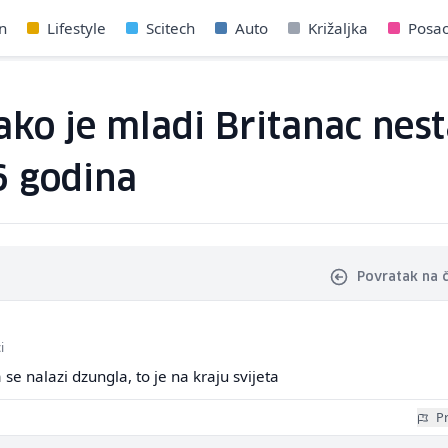
n
Lifestyle
Scitech
Auto
Križaljka
Posa
ako je mladi Britanac nesta
6 godina
Povratak na 
i
 se nalazi dzungla, to je na kraju svijeta
Pr