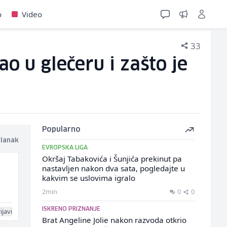
o
Video
33
o u glečeru i zašto je
Popularno
članak
EVROPSKA LIGA
Okršaj Tabakovića i Šunjića prekinut pa
nastavljen nakon dva sata, pogledajte u
kakvim se uslovima igralo
2min
0
0
ISKRENO PRIZNANJE
ijavi
Brat Angeline Jolie nakon razvoda otkrio