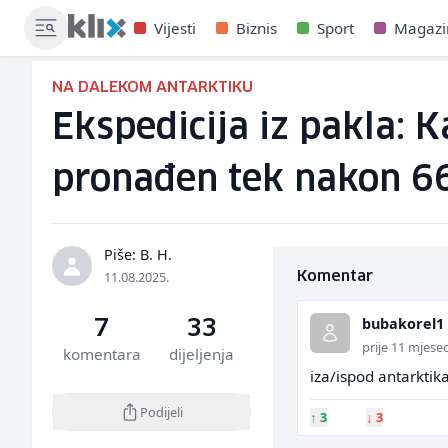
Vijesti
Biznis
Sport
Magazi
NA DALEKOM ANTARKTIKU
Ekspedicija iz pakla: K
pronađen tek nakon 6
Piše: B. H.
11.08.2025.
Komentar
bubakorel1
7
33
prije 11 mjesec
komentara
dijeljenja
iza/ispod antarktika
Podijeli
↑
3
↓
3