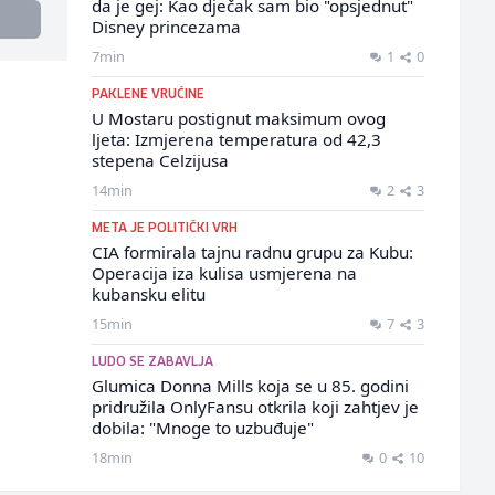
da je gej: Kao dječak sam bio "opsjednut"
Disney princezama
7min
1
0
PAKLENE VRUĆINE
U Mostaru postignut maksimum ovog
ljeta: Izmjerena temperatura od 42,3
stepena Celzijusa
14min
2
3
META JE POLITIČKI VRH
CIA formirala tajnu radnu grupu za Kubu:
Operacija iza kulisa usmjerena na
kubansku elitu
15min
7
3
LUDO SE ZABAVLJA
Glumica Donna Mills koja se u 85. godini
pridružila OnlyFansu otkrila koji zahtjev je
dobila: "Mnoge to uzbuđuje"
18min
0
10