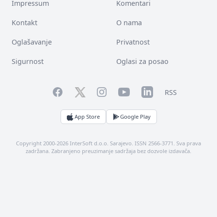
Impressum
Komentari
Kontakt
O nama
Oglašavanje
Privatnost
Sigurnost
Oglasi za posao
Facebook
YouTube
LinkedIn
Twitter
Instagram
RSS
App Store
Google Play
Copyright 2000-2026 InterSoft d.o.o. Sarajevo. ISSN 2566-3771. Sva prava
zadržana. Zabranjeno preuzimanje sadržaja bez dozvole izdavača.