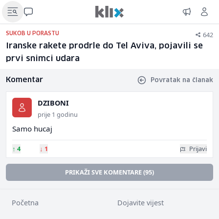
642
SUKOB U PORASTU
Iranske rakete prodrle do Tel Aviva, pojavili se
prvi snimci udara
Komentar
Povratak na članak
DZIBONI
prije 1 godinu
Samo hucaj
↑
4
↓
1
Prijavi
PRIKAŽI SVE KOMENTARE (95)
Početna
Dojavite vijest