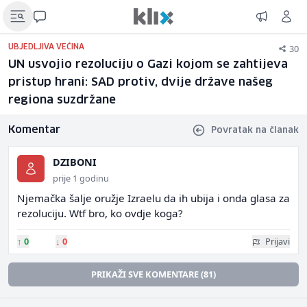
30
UBJEDLJIVA VEĆINA
UN usvojio rezoluciju o Gazi kojom se zahtijeva
pristup hrani: SAD protiv, dvije države našeg
regiona suzdržane
Komentar
Povratak na članak
DZIBONI
prije 1 godinu
Njemačka šalje oružje Izraelu da ih ubija i onda glasa za
rezoluciju. Wtf bro, ko ovdje koga?
↑
0
↓
0
Prijavi
PRIKAŽI SVE KOMENTARE (81)