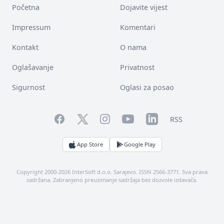
Početna
Dojavite vijest
Impressum
Komentari
Kontakt
O nama
Oglašavanje
Privatnost
Sigurnost
Oglasi za posao
Facebook
YouTube
LinkedIn
Twitter
Instagram
RSS
App Store
Google Play
Copyright 2000-2026 InterSoft d.o.o. Sarajevo. ISSN 2566-3771. Sva prava
zadržana. Zabranjeno preuzimanje sadržaja bez dozvole izdavača.