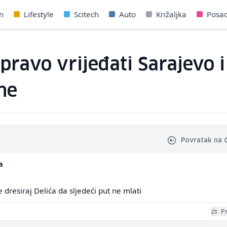
n
Lifestyle
Scitech
Auto
Križaljka
Posa
ravo vrijeđati Sarajevo i 
ine
Povratak na 
a
je dresiraj Delića da sljedeći put ne mlati
Pr