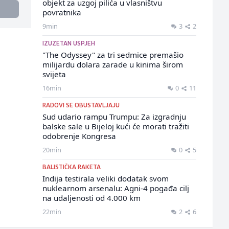
objekt za uzgoj pilića u vlasništvu
povratnika
9min
3
2
IZUZETAN USPJEH
"The Odyssey" za tri sedmice premašio
milijardu dolara zarade u kinima širom
svijeta
16min
0
11
RADOVI SE OBUSTAVLJAJU
Sud udario rampu Trumpu: Za izgradnju
balske sale u Bijeloj kući će morati tražiti
odobrenje Kongresa
20min
0
5
BALISTIČKA RAKETA
Indija testirala veliki dodatak svom
nuklearnom arsenalu: Agni-4 pogađa cilj
na udaljenosti od 4.000 km
22min
2
6