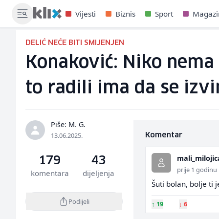
Vijesti
Biznis
Sport
Magazi
DELIĆ NEĆE BITI SMIJENJEN
Konaković: Niko nema p
to radili ima da se izv
Piše: M. G.
13.06.2025.
Komentar
mali_milojic
179
43
prije 1 godinu
komentara
dijeljenja
Šuti bolan, bolje ti 
Podijeli
↑
19
↓
6