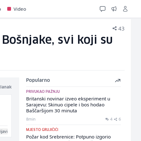
o
Video
43
Bošnjake, svi koji su
Popularno
članak
PRIVUKAO PAŽNJU
Britanski novinar izveo eksperiment u
Sarajevu: Skinuo cipele i bos hodao
Baščaršijom 30 minuta
8min
4
6
MJESTO GRUJIČIĆI
ijavi
Požar kod Srebrenice: Potpuno izgorio