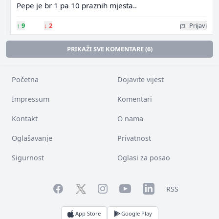
Pepe je br 1 pa 10 praznih mjesta..
↑
9
↓
2
Prijavi
PRIKAŽI SVE KOMENTARE (6)
Početna
Dojavite vijest
Impressum
Komentari
Kontakt
O nama
Oglašavanje
Privatnost
Sigurnost
Oglasi za posao
Facebook
YouTube
LinkedIn
Twitter
Instagram
RSS
App Store
Google Play