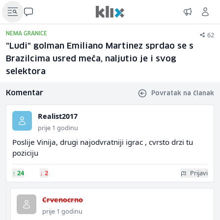
62
NEMA GRANICE
"Ludi" golman Emiliano Martinez sprdao se s
Brazilcima usred meča, naljutio je i svog
selektora
Komentar
Povratak na članak
Realist2017
prije 1 godinu
Poslije Vinija, drugi najodvratniji igrac , cvrsto drzi tu
poziciju
↑
24
↓
2
Prijavi
Crvenocrno
prije 1 godinu