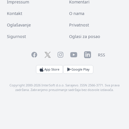
Impressum
Komentari
Kontakt
O nama
Oglašavanje
Privatnost
Sigurnost
Oglasi za posao
Facebook
YouTube
LinkedIn
Twitter
Instagram
RSS
App Store
Google Play
Copyright 2000-2026 InterSoft d.o.o. Sarajevo. ISSN 2566-3771. Sva prava
zadržana. Zabranjeno preuzimanje sadržaja bez dozvole izdavača.