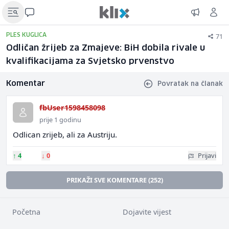
71
PLES KUGLICA
Odličan žrijeb za Zmajeve: BiH dobila rivale u
kvalifikacijama za Svjetsko prvenstvo
Komentar
Povratak na članak
fbUser1598458098
prije 1 godinu
Odlican zrijeb, ali za Austriju.
↑
4
↓
0
Prijavi
PRIKAŽI SVE KOMENTARE (252)
Početna
Dojavite vijest