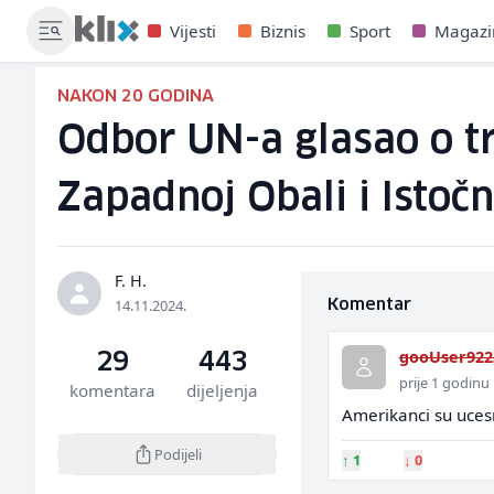
Vijesti
Biznis
Sport
Magazi
NAKON 20 GODINA
Odbor UN-a glasao o tr
Zapadnoj Obali i Isto
F. H.
14.11.2024.
Komentar
gooUser922
29
443
prije 1 godinu
komentara
dijeljenja
Amerikanci su ucesn
Podijeli
↑
1
↓
0