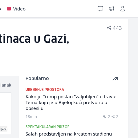
o
Video
443
inaca u Gazi,
Popularno
članak
UREĐENJE PROSTORA
Kako je Trump postao "zaljubljen" u travu:
Tema koju je u Bijeloj kući pretvorio u
opsesiju
18min
2
2
SPEKTAKULARAN PRIZOR
ijavi
Salah predstavljen na krcatom stadionu