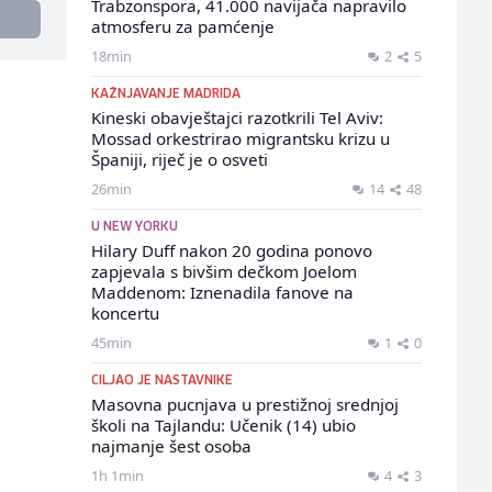
Trabzonspora, 41.000 navijača napravilo
atmosferu za pamćenje
18min
2
5
KAŽNJAVANJE MADRIDA
Kineski obavještajci razotkrili Tel Aviv:
Mossad orkestrirao migrantsku krizu u
Španiji, riječ je o osveti
26min
14
48
U NEW YORKU
Hilary Duff nakon 20 godina ponovo
zapjevala s bivšim dečkom Joelom
Maddenom: Iznenadila fanove na
koncertu
45min
1
0
CILJAO JE NASTAVNIKE
Masovna pucnjava u prestižnoj srednjoj
školi na Tajlandu: Učenik (14) ubio
najmanje šest osoba
1h 1min
4
3