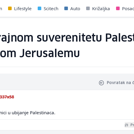
n
Lifestyle
Scitech
Auto
Križaljka
Posa
ajnom suverenitetu Palest
čnom Jerusalemu
Povratak na 
337x58
ici u ubijanje Palestinaca.
Pr