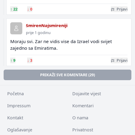
↑
22
↓
0
Prijavi
SmirenNajsmireniji
prije 1 godinu
Moraju svi. Zar ne vidis vise da Izrael vodi svijet
zajedno sa Emiratima.
↑
9
↓
3
Prijavi
PRIKAŽI SVE KOMENTARE (29)
Početna
Dojavite vijest
Impressum
Komentari
Kontakt
O nama
Oglašavanje
Privatnost