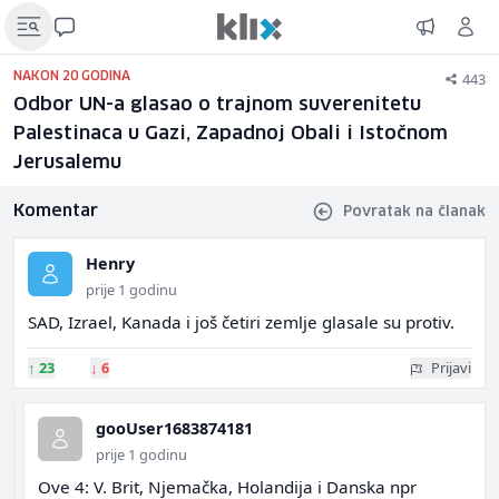
443
NAKON 20 GODINA
Odbor UN-a glasao o trajnom suverenitetu
Palestinaca u Gazi, Zapadnoj Obali i Istočnom
Jerusalemu
Komentar
Povratak na članak
Henry
prije 1 godinu
SAD, Izrael, Kanada i još četiri zemlje glasale su protiv.
↑
23
↓
6
Prijavi
gooUser1683874181
prije 1 godinu
Ove 4: V. Brit, Njemačka, Holandija i Danska npr