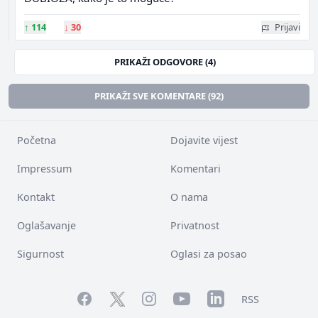
↑
114
↓
30
Prijavi
PRIKAŽI ODGOVORE (4)
PRIKAŽI SVE KOMENTARE (92)
Početna
Dojavite vijest
Impressum
Komentari
Kontakt
O nama
Oglašavanje
Privatnost
Sigurnost
Oglasi za posao
Facebook
YouTube
LinkedIn
Twitter
Instagram
RSS