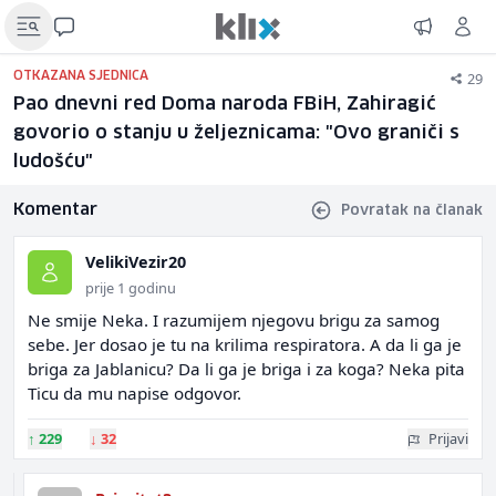
29
OTKAZANA SJEDNICA
Pao dnevni red Doma naroda FBiH, Zahiragić
govorio o stanju u željeznicama: "Ovo graniči s
ludošću"
Komentar
Povratak na članak
VelikiVezir20
prije 1 godinu
Ne smije Neka. I razumijem njegovu brigu za samog
sebe. Jer dosao je tu na krilima respiratora. A da li ga je
briga za Jablanicu? Da li ga je briga i za koga? Neka pita
Ticu da mu napise odgovor.
↑
229
↓
32
Prijavi