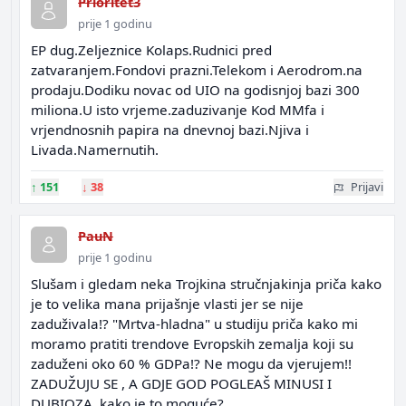
Prioritet3
prije 1 godinu
EP dug.Zeljeznice Kolaps.Rudnici pred
zatvaranjem.Fondovi prazni.Telekom i Aerodrom.na
prodaju.Dodiku novac od UIO na godisnjoj bazi 300
miliona.U isto vrjeme.zaduzivanje Kod MMfa i
vrjendnosnih papira na dnevnoj bazi.Njiva i
Livada.Namernutih.
↑
151
↓
38
Prijavi
PauN
prije 1 godinu
Slušam i gledam neka Trojkina stručnjakinja priča kako
je to velika mana prijašnje vlasti jer se nije
zaduživala!? "Mrtva-hladna" u studiju priča kako mi
moramo pratiti trendove Evropskih zemalja koji su
zaduženi oko 60 % GDPa!? Ne mogu da vjerujem!!
ZADUŽUJU SE , A GDJE GOD POGLEAŠ MINUSI I
DUBIOZA, kako je to moguće?