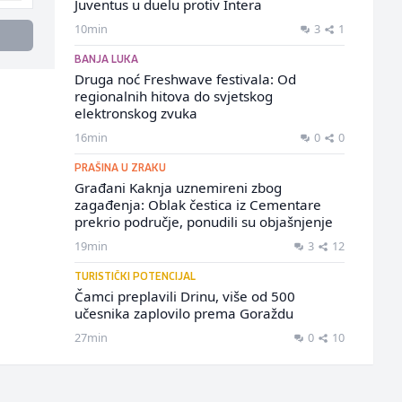
Juventus u duelu protiv Intera
10min
3
1
BANJA LUKA
Druga noć Freshwave festivala: Od
regionalnih hitova do svjetskog
elektronskog zvuka
16min
0
0
PRAŠINA U ZRAKU
Građani Kaknja uznemireni zbog
zagađenja: Oblak čestica iz Cementare
prekrio područje, ponudili su objašnjenje
19min
3
12
TURISTIČKI POTENCIJAL
Čamci preplavili Drinu, više od 500
učesnika zaplovilo prema Goraždu
27min
0
10