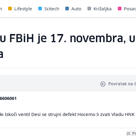
n
Lifestyle
Scitech
Auto
Križaljka
Posa
u FBiH je 17. novembra, ug
a
Povratak na 
6606061
e Iskoči ventil Desi se strujni defekt Hocemo li zvati Vladu HNK 
Pr