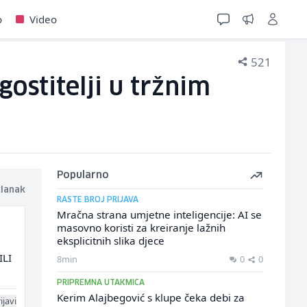
o
Video
521
ostitelji u tržnim
Popularno
članak
RASTE BROJ PRIJAVA
Mračna strana umjetne inteligencije: AI se
masovno koristi za kreiranje lažnih
eksplicitnih slika djece
ILI
8min
0
0
PRIPREMNA UTAKMICA
Kerim Alajbegović s klupe čeka debi za
ijavi