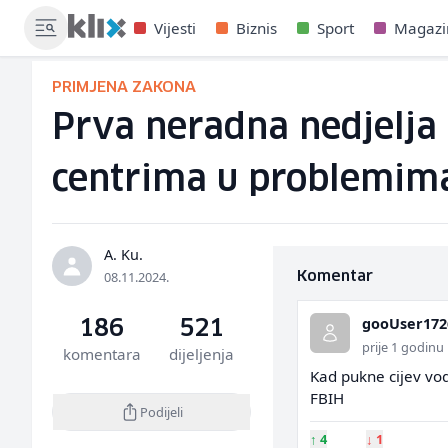
Vijesti
Biznis
Sport
Magazi
PRIMJENA ZAKONA
Prva neradna nedjelja 
centrima u problemim
A. Ku.
08.11.2024.
Komentar
gooUser172
186
521
prije 1 godinu
komentara
dijeljenja
Kad pukne cijev vod
FBIH
Podijeli
↑
4
↓
1