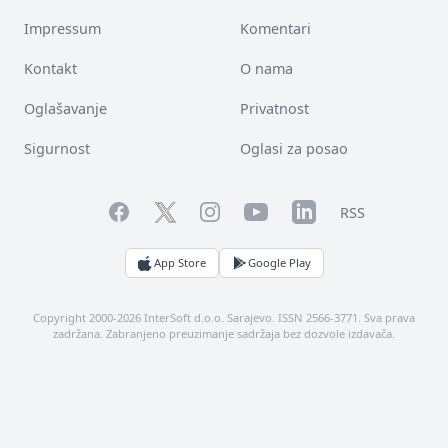
Impressum
Komentari
Kontakt
O nama
Oglašavanje
Privatnost
Sigurnost
Oglasi za posao
Facebook
YouTube
LinkedIn
Twitter
Instagram
RSS
App Store
Google Play
Copyright 2000-2026 InterSoft d.o.o. Sarajevo. ISSN 2566-3771. Sva prava
zadržana. Zabranjeno preuzimanje sadržaja bez dozvole izdavača.