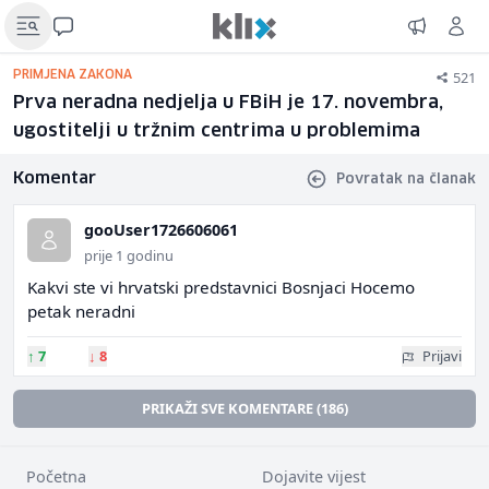
521
PRIMJENA ZAKONA
Prva neradna nedjelja u FBiH je 17. novembra,
ugostitelji u tržnim centrima u problemima
Komentar
Povratak na članak
gooUser1726606061
prije 1 godinu
Kakvi ste vi hrvatski predstavnici Bosnjaci Hocemo
petak neradni
↑
7
↓
8
Prijavi
PRIKAŽI SVE KOMENTARE (186)
Početna
Dojavite vijest