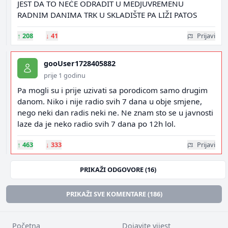
JEST DA TO NEĆE ODRADIT U MEDJUVREMENU
RADNIM DANIMA TRK U SKLADIŠTE PA LIŽI PATOS
↑
208
↓
41
Prijavi
gooUser1728405882
prije 1 godinu
Pa mogli su i prije uzivati sa porodicom samo drugim
danom. Niko i nije radio svih 7 dana u obje smjene,
nego neki dan radis neki ne. Ne znam sto se u javnosti
laze da je neko radio svih 7 dana po 12h lol.
↑
463
↓
333
Prijavi
PRIKAŽI ODGOVORE (16)
PRIKAŽI SVE KOMENTARE (186)
Početna
Dojavite vijest