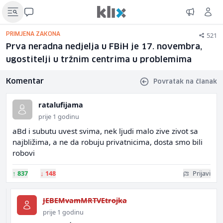
521
PRIMJENA ZAKONA
Prva neradna nedjelja u FBiH je 17. novembra,
ugostitelji u tržnim centrima u problemima
Komentar
Povratak na članak
ratalufijama
prije 1 godinu
aBd i subutu uvest svima, nek ljudi malo zive zivot sa
najbližima, a ne da robuju privatnicima, dosta smo bili
robovi
↑
837
↓
148
Prijavi
JEBEMvamMRTVEtrojka
prije 1 godinu