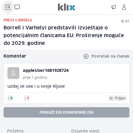
87
PRESS U BRISELU
Borrell i Varhelyi predstavili izvještaje o
potencijalnim članicama EU: Proširenje moguće
do 2029. godine
Komentar
Povratak na članak
appleUser1681928724
prije 1 godinu
uzdaj se use i u svoje kljuse
↑
9
↓
1
Prijavi
PRIKAŽI SVE KOMENTARE (59)
Početna
Dojavite vijest