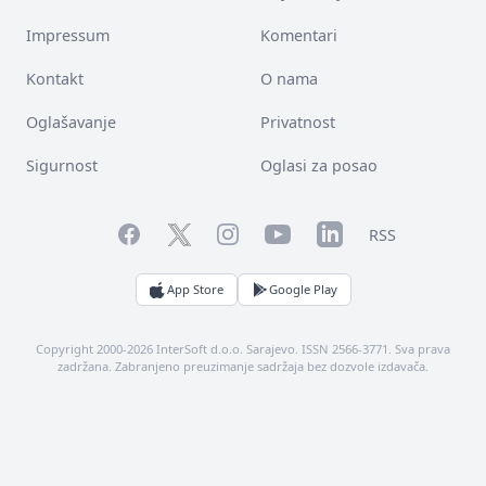
Impressum
Komentari
Kontakt
O nama
Oglašavanje
Privatnost
Sigurnost
Oglasi za posao
Facebook
YouTube
LinkedIn
Twitter
Instagram
RSS
App Store
Google Play
Copyright 2000-2026 InterSoft d.o.o. Sarajevo. ISSN 2566-3771. Sva prava
zadržana. Zabranjeno preuzimanje sadržaja bez dozvole izdavača.