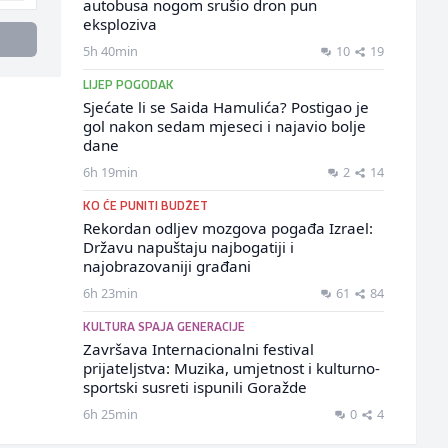
autobusa nogom srušio dron pun
eksploziva
5h 40min
10
19
LIJEP POGODAK
Sjećate li se Saida Hamulića? Postigao je
gol nakon sedam mjeseci i najavio bolje
dane
6h 19min
2
14
KO ĆE PUNITI BUDŽET
Rekordan odljev mozgova pogađa Izrael:
Državu napuštaju najbogatiji i
najobrazovaniji građani
6h 23min
61
84
KULTURA SPAJA GENERACIJE
Završava Internacionalni festival
prijateljstva: Muzika, umjetnost i kulturno-
sportski susreti ispunili Goražde
6h 25min
0
4