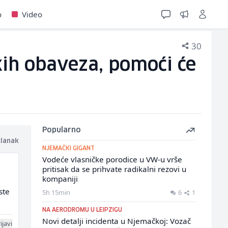
o
Video
30
kih obaveza, pomoći će
Popularno
članak
NJEMAČKI GIGANT
Vodeće vlasničke porodice u VW-u vrše
pritisak da se prihvate radikalni rezovi u
kompaniji
ste
5h 15min
6
1
NA AERODROMU U LEIPZIGU
Novi detalji incidenta u Njemačkoj: Vozač
ijavi