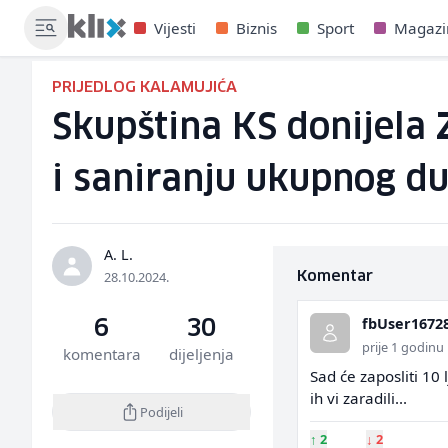
Vijesti
Biznis
Sport
Magazi
PRIJEDLOG KALAMUJIĆA
Skupština KS donijela 
i saniranju ukupnog d
A. L.
28.10.2024.
Komentar
fbUser1672
6
30
prije 1 godinu
komentara
dijeljenja
Sad će zaposliti 10
ih vi zaradili...
Podijeli
↑
2
↓
2