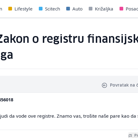
n
Lifestyle
Scitech
Auto
Križaljka
Posa
Zakon o registru finansijs
uga
Povratak na 
856018
 ljudi da vode ove registre. Znamo vas, trošite naše pare kao da 
Pr