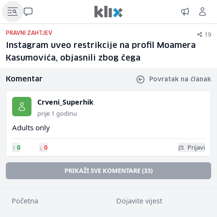
19
PRAVNI ZAHTJEV
Instagram uveo restrikcije na profil Moamera
Kasumovića, objasnili zbog čega
Komentar
Povratak na članak
Crveni_Superhik
prije 1 godinu
Adults only
↑
0
↓
0
Prijavi
PRIKAŽI SVE KOMENTARE (33)
Početna
Dojavite vijest