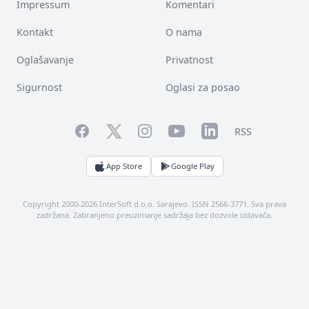
Impressum
Komentari
Kontakt
O nama
Oglašavanje
Privatnost
Sigurnost
Oglasi za posao
Facebook
YouTube
LinkedIn
Twitter
Instagram
RSS
App Store
Google Play
Copyright 2000-2026 InterSoft d.o.o. Sarajevo. ISSN 2566-3771. Sva prava
zadržana. Zabranjeno preuzimanje sadržaja bez dozvole izdavača.