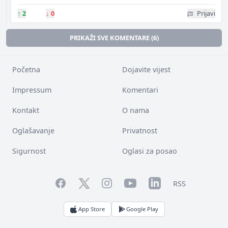
↑
2
↓
0
Prijavi
PRIKAŽI SVE KOMENTARE (6)
Početna
Dojavite vijest
Impressum
Komentari
Kontakt
O nama
Oglašavanje
Privatnost
Sigurnost
Oglasi za posao
Facebook
YouTube
LinkedIn
Twitter
Instagram
RSS
App Store
Google Play