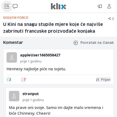
0
DODATNI POREZI
U Kini na snagu stupile mjere koje će najviše
zabrinuti francuske proizvođače konjaka
Komentar
Povratak na članak
appleUser1665058427
prije 1 godinu
Hennesy najbolje piće na svjetu.
↑
2
↓
7
Prijavi
stranput
prije 1 godinu
Ma prave oni svoje. Samo im dajte malo vremena i
biće Chinnesy. Cheers!