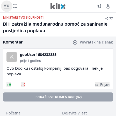
77
MINISTARSTVO SIGURNOSTI
BiH zatražila međunarodnu pomoć za saniranje
posljedica poplava
Komentar
Povratak na članak
gooUser1684232885
prije 1 godinu
Ovo Dodiku i ostaloj kompaniji bas odgovara , nek je
poplava
↑
0
↓
0
Prijavi
PRIKAŽI SVE KOMENTARE (82)
Početna
Dojavite vijest