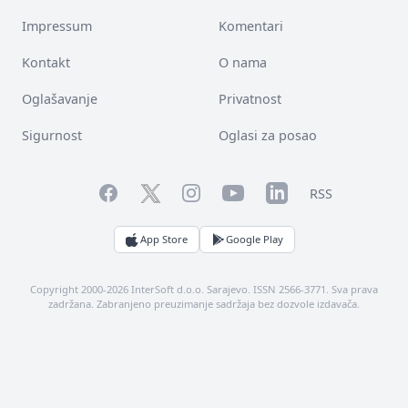
Impressum
Komentari
Kontakt
O nama
Oglašavanje
Privatnost
Sigurnost
Oglasi za posao
Facebook
YouTube
LinkedIn
Twitter
Instagram
RSS
App Store
Google Play
Copyright 2000-2026 InterSoft d.o.o. Sarajevo. ISSN 2566-3771. Sva prava
zadržana. Zabranjeno preuzimanje sadržaja bez dozvole izdavača.