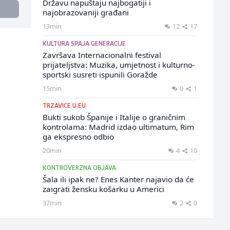
Državu napuštaju najbogatiji i
najobrazovaniji građani
13min
12
17
KULTURA SPAJA GENERACIJE
Završava Internacionalni festival
prijateljstva: Muzika, umjetnost i kulturno-
sportski susreti ispunili Goražde
15min
0
1
TRZAVICE U EU
Bukti sukob Španije i Italije o graničnim
kontrolama: Madrid izdao ultimatum, Rim
ga ekspresno odbio
20min
4
10
KONTROVERZNA OBJAVA
Šala ili ipak ne? Enes Kanter najavio da će
zaigrati žensku košarku u Americi
37min
2
0