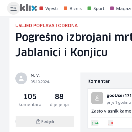
Vijesti
Biznis
Sport
Magazi
USLJED POPLAVA I ODRONA
Pogrešno izbrojani mr
Jablanici i Konjicu
N. V.
05.10.2024.
Komentar
gooUser171
105
88
prije 1 godinu
komentara
dijeljenja
Zasto vlasnik kamen
Podijeli
↑
24
↓
0