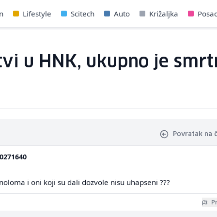
n
Lifestyle
Scitech
Auto
Križaljka
Posa
tvi u HNK, ukupno je smrt
Povratak na 
0271640
oloma i oni koji su dali dozvole nisu uhapseni ???
Pr