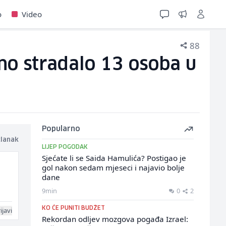
o
Video
88
no stradalo 13 osoba u
Popularno
članak
LIJEP POGODAK
Sjećate li se Saida Hamulića? Postigao je
gol nakon sedam mjeseci i najavio bolje
dane
9min
0
2
KO ĆE PUNITI BUDŽET
ijavi
Rekordan odljev mozgova pogađa Izrael: