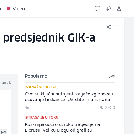
o
Video
11
e predsjednik GIK-a
Popularno
članak
IMA VAŽNU ULOGU
Ovo su ključni nutrijenti za jače zglobove i
očuvanje hrskavice: Uvrstite ih u ishranu
4min
0
0
a
ISTRAGA JE U TOKU
Ruski spasioci o uzroku tragedije na
Elbrusu: Veliku ulogu odigrali su
ijavi