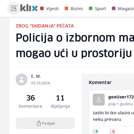
Vijesti
Biznis
Sport
Magazi
ZBOG "SKIDANJA" PEČATA
Policija o izbornom mat
mogao ući u prostoriju
E. M.
03.10.2024.
Komentar
gooUser172
36
11
prije 1 godinu
komentara
dijeljenja
zasto bi iko ulazio 
neku prevaru
Podijeli
↑
9
↓
0