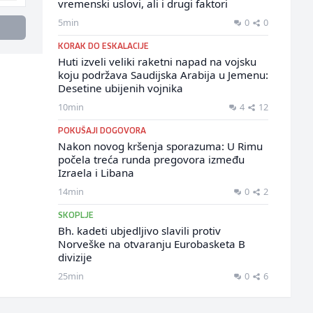
vremenski uslovi, ali i drugi faktori
5min
0
0
KORAK DO ESKALACIJE
Huti izveli veliki raketni napad na vojsku
koju podržava Saudijska Arabija u Jemenu:
Desetine ubijenih vojnika
10min
4
12
POKUŠAJI DOGOVORA
Nakon novog kršenja sporazuma: U Rimu
počela treća runda pregovora između
Izraela i Libana
14min
0
2
SKOPLJE
Bh. kadeti ubjedljivo slavili protiv
Norveške na otvaranju Eurobasketa B
divizije
25min
0
6