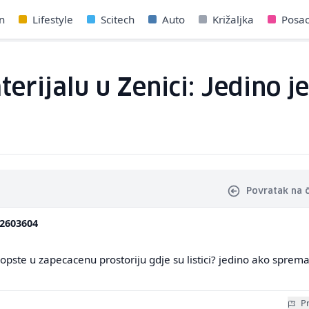
n
Lifestyle
Scitech
Auto
Križaljka
Posa
erijalu u Zenici: Jedino j
Povratak na 
2603604
uopste u zapecacenu prostoriju gdje su listici? jedino ako sprem
Pr