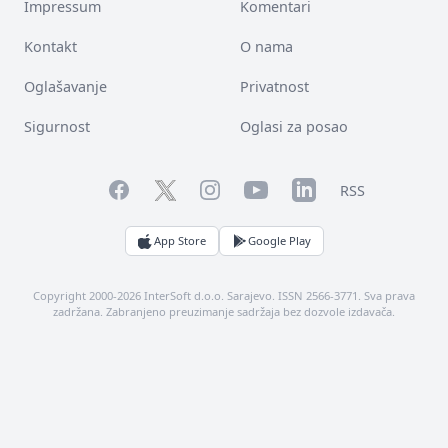
Impressum
Komentari
Kontakt
O nama
Oglašavanje
Privatnost
Sigurnost
Oglasi za posao
Facebook
YouTube
LinkedIn
Twitter
Instagram
RSS
App Store
Google Play
Copyright 2000-2026 InterSoft d.o.o. Sarajevo. ISSN 2566-3771. Sva prava
zadržana. Zabranjeno preuzimanje sadržaja bez dozvole izdavača.