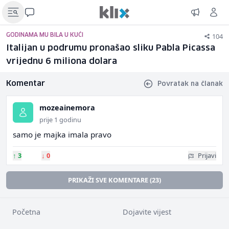
104
GODINAMA MU BILA U KUĆI
Italijan u podrumu pronašao sliku Pabla Picassa
vrijednu 6 miliona dolara
Komentar
Povratak na članak
mozeainemora
prije 1 godinu
samo je majka imala pravo
↑
3
↓
0
Prijavi
PRIKAŽI SVE KOMENTARE (23)
Početna
Dojavite vijest