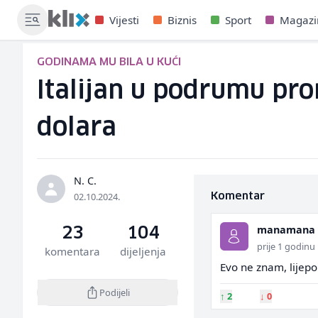
Vijesti
Biznis
Sport
Magazi
GODINAMA MU BILA U KUĆI
Italijan u podrumu pro
dolara
N. C.
02.10.2024.
Komentar
manamana
23
104
prije 1 godinu
komentara
dijeljenja
Evo ne znam, lijepo 
Podijeli
↑
2
↓
0