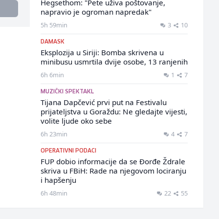
Hegsethom: "Pete uživa poštovanje,
napravio je ogroman napredak"
5h 59min
3
10
DAMASK
Eksplozija u Siriji: Bomba skrivena u
minibusu usmrtila dvije osobe, 13 ranjenih
6h 6min
1
7
MUZIČKI SPEKTAKL
Tijana Dapčević prvi put na Festivalu
prijateljstva u Goraždu: Ne gledajte vijesti,
volite ljude oko sebe
6h 23min
4
7
OPERATIVNI PODACI
FUP dobio informacije da se Đorđe Ždrale
skriva u FBiH: Rade na njegovom lociranju
i hapšenju
6h 48min
22
55