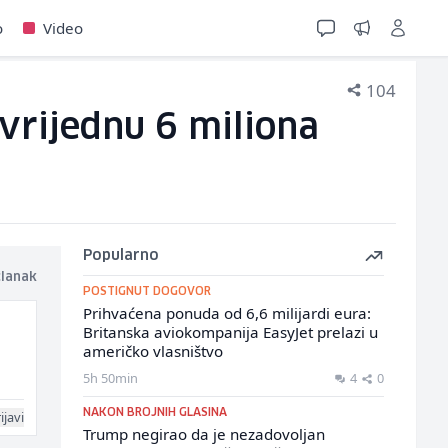
o
Video
104
 vrijednu 6 miliona
Popularno
članak
POSTIGNUT DOGOVOR
Prihvaćena ponuda od 6,6 milijardi eura:
Britanska aviokompanija EasyJet prelazi u
američko vlasništvo
5h 50min
4
0
NAKON BROJNIH GLASINA
ijavi
Trump negirao da je nezadovoljan