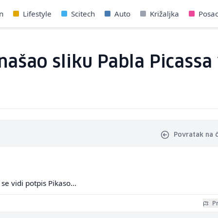
n
Lifestyle
Scitech
Auto
Križaljka
Posa
našao sliku Pabla Picassa
Povratak na 
se vidi potpis Pikaso...
Pr