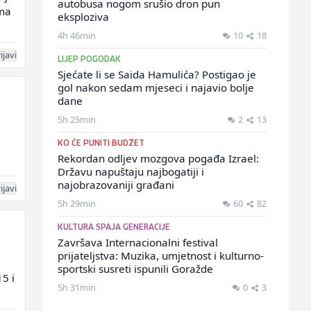
autobusa nogom srušio dron pun
 ma
eksploziva
4h 46min
10
18
ijavi
LIJEP POGODAK
Sjećate li se Saida Hamulića? Postigao je
gol nakon sedam mjeseci i najavio bolje
dane
5h 25min
2
13
KO ĆE PUNITI BUDŽET
Rekordan odljev mozgova pogađa Izrael:
Državu napuštaju najbogatiji i
najobrazovaniji građani
ijavi
5h 29min
60
82
KULTURA SPAJA GENERACIJE
Završava Internacionalni festival
prijateljstva: Muzika, umjetnost i kulturno-
sportski susreti ispunili Goražde
5 i
5h 31min
0
3