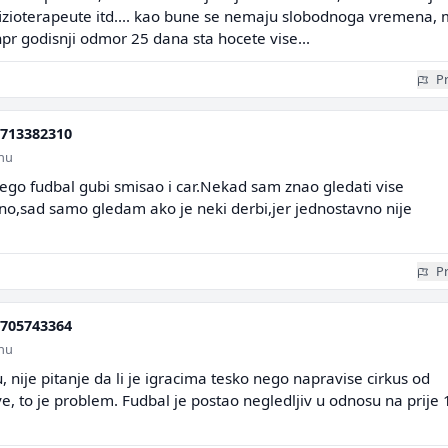
fizioterapeute itd.... kao bune se nemaju slobodnoga vremena,
npr godisnji odmor 25 dana sta hocete vise...
Pr
713382310
inu
ego fudbal gubi smisao i car.Nekad sam znao gledati vise
o,sad samo gledam ako je neki derbi,jer jednostavno nije
Pr
705743364
inu
 nije pitanje da li je igracima tesko nego napravise cirkus od
e, to je problem. Fudbal je postao negledljiv u odnosu na prije 1