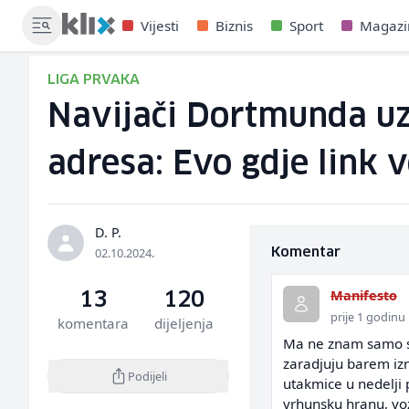
Vijesti
Biznis
Sport
Magazi
LIGA PRVAKA
Navijači Dortmunda uz
adresa: Evo gdje link 
D. P.
02.10.2024.
Komentar
Manifesto
13
120
prije 1 godinu
komentara
dijeljenja
Ma ne znam samo sta
zaradjuju barem izn
Podijeli
utakmice u nedelji 
vrhunsku hranu, voz