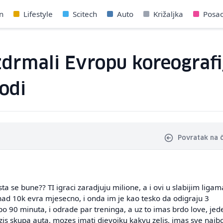
n
Lifestyle
Scitech
Auto
Križaljka
Posa
drmali Evropu koreografi
vodi
Povratak na 
 se bune?? TI igraci zaradjuju milione, a i ovi u slabijim ligam
ad 10k evra mjesecno, i onda im je kao tesko da odigraju 3
po 90 minuta, i odrade par treninga, a uz to imas brdo love, jed
is skupa auta, mozes imati djevojku kakvu zelis, imas sve najbo