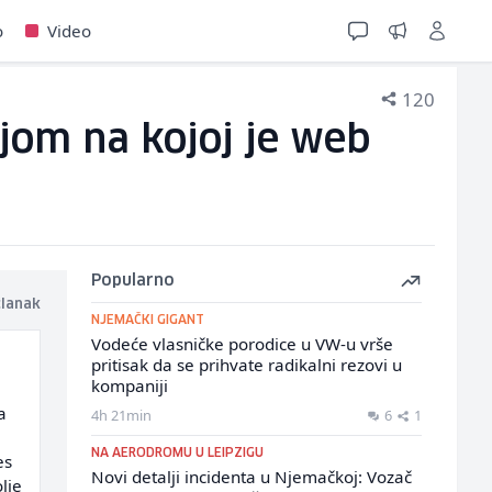
o
Video
120
jom na kojoj je web
Popularno
članak
NJEMAČKI GIGANT
Vodeće vlasničke porodice u VW-u vrše
pritisak da se prihvate radikalni rezovi u
kompaniji
a
4h 21min
6
1
NA AERODROMU U LEIPZIGU
es
Novi detalji incidenta u Njemačkoj: Vozač
lje