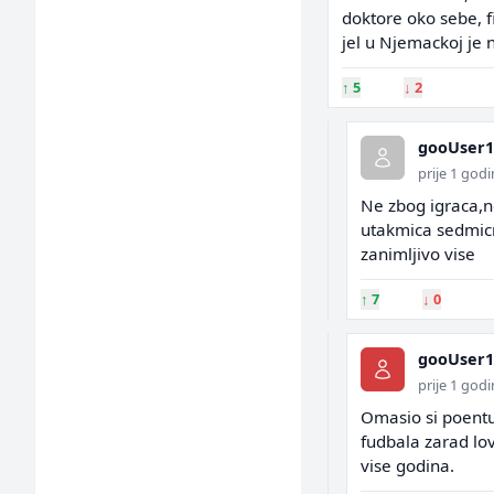
doktore oko sebe, 
jel u Njemackoj je 
↑
5
↓
2
gooUser1
prije 1 god
Ne zbog igraca,n
utakmica sedmicn
zanimljivo vise
↑
7
↓
0
gooUser1
prije 1 god
Omasio si poentu,
fudbala zarad lov
vise godina.