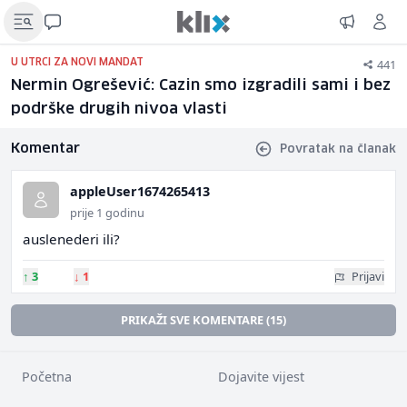
441
U UTRCI ZA NOVI MANDAT
Nermin Ogrešević: Cazin smo izgradili sami i bez
podrške drugih nivoa vlasti
Komentar
Povratak na članak
appleUser1674265413
prije 1 godinu
auslenederi ili?
↑
3
↓
1
Prijavi
PRIKAŽI SVE KOMENTARE (15)
Početna
Dojavite vijest