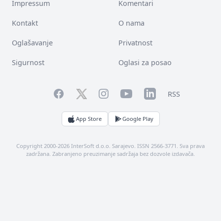
Impressum
Komentari
Kontakt
O nama
Oglašavanje
Privatnost
Sigurnost
Oglasi za posao
Facebook
YouTube
LinkedIn
Twitter
Instagram
RSS
App Store
Google Play
Copyright 2000-2026 InterSoft d.o.o. Sarajevo. ISSN 2566-3771. Sva prava
zadržana. Zabranjeno preuzimanje sadržaja bez dozvole izdavača.