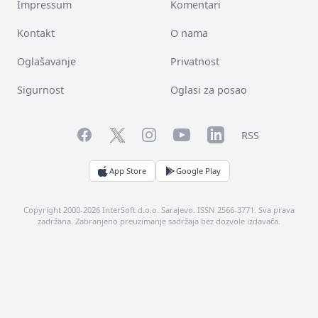
Impressum
Komentari
Kontakt
O nama
Oglašavanje
Privatnost
Sigurnost
Oglasi za posao
Facebook
YouTube
LinkedIn
Twitter
Instagram
RSS
App Store
Google Play
Copyright 2000-2026 InterSoft d.o.o. Sarajevo. ISSN 2566-3771. Sva prava
zadržana. Zabranjeno preuzimanje sadržaja bez dozvole izdavača.