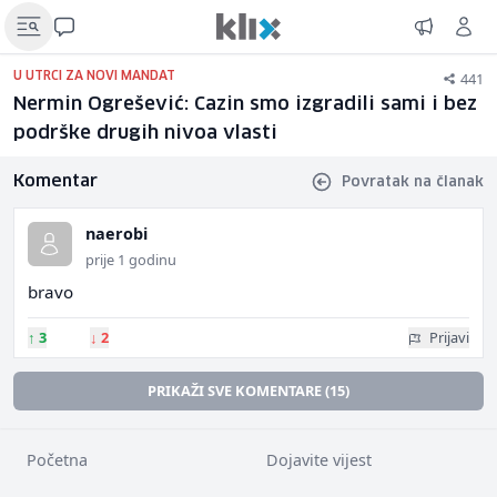
441
U UTRCI ZA NOVI MANDAT
Nermin Ogrešević: Cazin smo izgradili sami i bez
podrške drugih nivoa vlasti
Komentar
Povratak na članak
naerobi
prije 1 godinu
bravo
↑
3
↓
2
Prijavi
PRIKAŽI SVE KOMENTARE (15)
Početna
Dojavite vijest