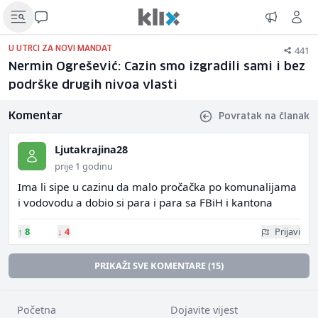
441
U UTRCI ZA NOVI MANDAT
Nermin Ogrešević: Cazin smo izgradili sami i bez
podrške drugih nivoa vlasti
Komentar
Povratak na članak
Ljutakrajina28
prije 1 godinu
Ima li sipe u cazinu da malo pročačka po komunalijama
i vodovodu a dobio si para i para sa FBiH i kantona
↑
8
↓
4
Prijavi
PRIKAŽI SVE KOMENTARE (15)
Početna
Dojavite vijest