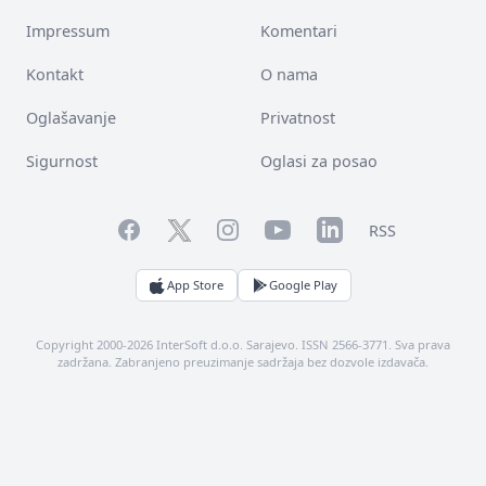
Impressum
Komentari
Kontakt
O nama
Oglašavanje
Privatnost
Sigurnost
Oglasi za posao
Facebook
YouTube
LinkedIn
Twitter
Instagram
RSS
App Store
Google Play
Copyright 2000-2026 InterSoft d.o.o. Sarajevo. ISSN 2566-3771. Sva prava
zadržana. Zabranjeno preuzimanje sadržaja bez dozvole izdavača.