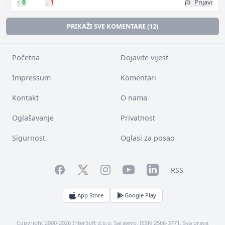
↑
0
↓
1
Prijavi
PRIKAŽI SVE KOMENTARE (12)
Početna
Dojavite vijest
Impressum
Komentari
Kontakt
O nama
Oglašavanje
Privatnost
Sigurnost
Oglasi za posao
Facebook
YouTube
LinkedIn
Twitter
Instagram
RSS
App Store
Google Play
Copyright 2000-2026 InterSoft d.o.o. Sarajevo. ISSN 2566-3771. Sva prava