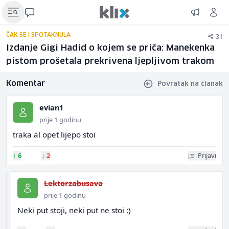
31
ČAK SE I SPOTAKNULA
Izdanje Gigi Hadid o kojem se priča: Manekenka
pistom prošetala prekrivena ljepljivom trakom
Komentar
Povratak na članak
evian1
prije 1 godinu
traka al opet lijepo stoi
↑
6
↓
2
Prijavi
Lektorzabusava
prije 1 godinu
Neki put stoji, neki put ne stoi :)