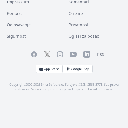
Impressum
Komentari
Kontakt
O nama
Oglašavanje
Privatnost
Sigurnost
Oglasi za posao
Facebook
YouTube
LinkedIn
Twitter
Instagram
RSS
App Store
Google Play
Copyright 2000-2026 InterSoft d.o.o. Sarajevo. ISSN 2566-3771. Sva prava
zadržana. Zabranjeno preuzimanje sadržaja bez dozvole izdavača.