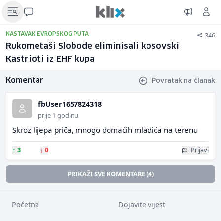
346
NASTAVAK EVROPSKOG PUTA
Rukometaši Slobode eliminisali kosovski
Kastrioti iz EHF kupa
Komentar
Povratak na članak
fbUser1657824318
prije 1 godinu
Skroz lijepa priča, mnogo domaćih mladića na terenu
↑
3
↓
0
Prijavi
PRIKAŽI SVE KOMENTARE (4)
Početna
Dojavite vijest